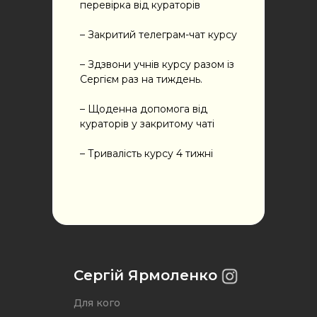
перевірка від кураторів
– Закритий телеграм-чат курсу
– Здзвони учнів курсу разом із
Сергієм раз на тиждень.
– Щоденна допомога від
кураторів у закритому чаті
– Тривалість курсу 4 тижні
Сергій Ярмоленко
Для кого