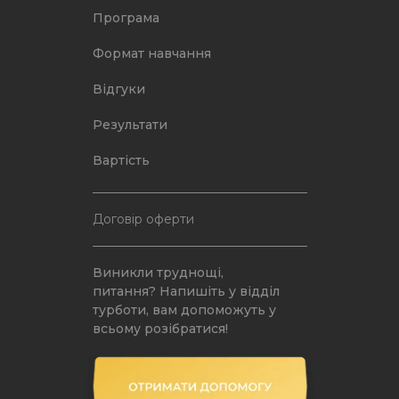
Програма
Детальніше про тариф
Формат навчання
Відгуки
Результати
Вартість
Договір оферти
Виникли труднощі,
питання? Напишіть у відділ
турботи, вам допоможуть у
Якщо потрібна допомога або з
всьому розібратися!
якихось причин у вас не
виходить оплатити через
систему оплати на сайті,
зверніться у відділ турботи
для