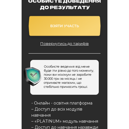
Повернутись до тарифів
Особисте ведення від мене
буде іти рівно до того моменту,
поки ви мінімум не заробите
30.000 грн за місяць і не
отримаєте магазин, що
стабільно приносить гроші.
- Онлайн - освітня платформа
– Доступ до всіх модулів
навчання
– «PLATINUM» модуль навчання
– Доступ до навчання назавжди