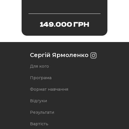
Сергій Ярмоленко
Для кого
Якщо ви залучите всю
мою методологію і
протестуєте 10 товарів,
Програма
але не отримаєте
результат - я верну
Формат навчання
гроші.
Детальніше про тариф
Відгуки
Результати
Вартість