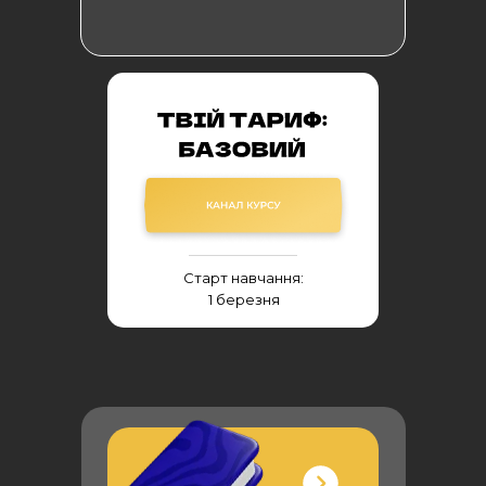
Cтарт навчання:
1 березня
Розклад виходу модулів