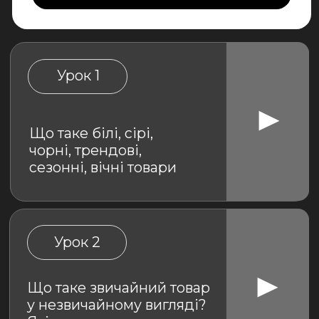
Що таке білі, сірі,
чорні, трендові,
сезонні, вічні товари
Урок 2
Що таке звичайний товар
у незвичайному вигляді?
Які товари варто
обирати?
Урок 3
Інструмент
AliExpress
Урок 3.1