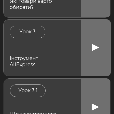
Що таке трендова
та каталожна
товарка?
Урок 4
Інструмент 7 км
Урок 5
Метод
Instagram