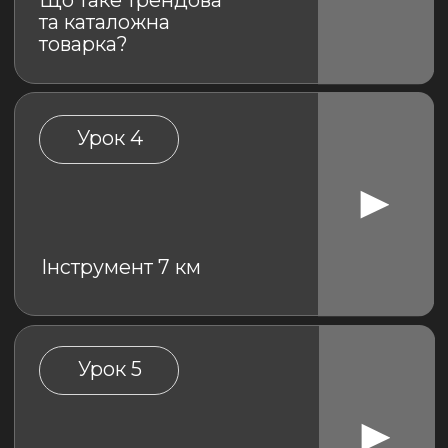
Урок 6
Бібліотека
реклами
Урок 7
Висновки та таблиця
валідації товарів
Урок 8
Пошук товару через