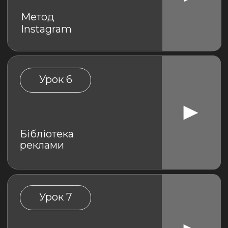
шпигунський сервіс
AdHeart
Урок 9
Виробництво на базі
заводу. Що це і як з ним
працювати?
Урок 10
Як знайти та домовитися з
виробником
Урок 11