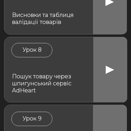
Пошук товару на
Amazon, Wildberries
та Etsy
Урок 12
Пошук товару за
допомогою ШІ
Сергій Ярмоленко
Виникли труднощі,
питання? Напишіть у відділ