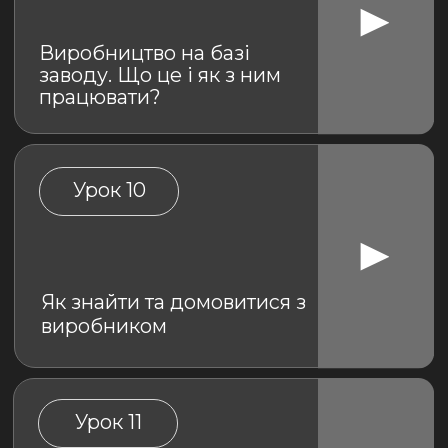
турботи, вам допоможуть у
всьому розібратися!